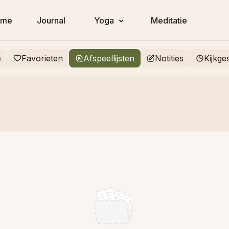
ome
Journal
Yoga
Meditatie
e
Favorieten
Afspeellijsten
Notities
Kijkge