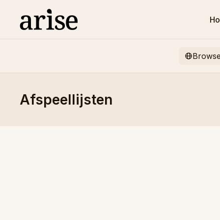
H
Brows
Afspeellijsten