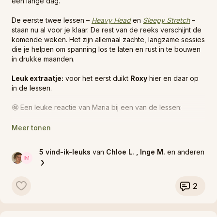
een lange dag.
De eerste twee lessen –
Heavy Head
en
Sleepy Stretch
–
staan nu al voor je klaar. De rest van de reeks verschijnt de
komende weken. Het zijn allemaal zachte, langzame sessies
die je helpen om spanning los te laten en rust in te bouwen
in drukke maanden.
Leuk extraatje:
voor het eerst duikt
Roxy
hier en daar op
in de lessen.
🤩 Een leuke reactie van Maria bij een van de lessen:
Het was een zalige avondles, heel ontspannend. Deed enorm
deugd ☺️
5 vind-ik-leuks
van
Chloe L.
, Inge M.
en anderen
Morgenavond staat er een
live yogales
gepland die ook
past binnen deze reeks.
2