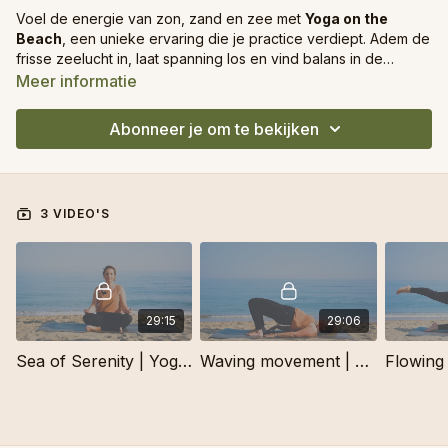
Voel de energie van zon, zand en zee met
Yoga on the
Beach
, een unieke ervaring die je practice verdiept. Adem de
frisse zeelucht in, laat spanning los en vind balans in de
natuurlijke flow van de oceaan. ✨🌊🧘‍♀️
Meer informatie
Abonneer je om te bekijken
3 VIDEO'S
29:15
29:06
Sea of Serenity | Yoga on the Beach
Waving movement | Yoga on the Beach