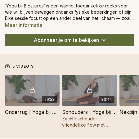
‘Yoga bij Blessures’ is een warme, toegankelijke reeks voor
wie wil blijven bewegen ondanks fysieke beperkingen of pijn.
Elke sessie focust op een ander deel van het lichaam — zoals
schouders, rug of knieën — en biedt zachte, veilige
Meer informatie
oefeningen die het herstel ondersteunen zonder druk of
forcering. De lessen combineren rustige ademhaling, bewuste
Abonneer je om te bekijken
mobiliteit en lichte kracht, zodat je je lichaam opnieuw kan
vertrouwen en soepelheid herwinnen. Perfect voor
revalidatie, preventie of gewoon om milder te zijn voor jezelf.
5 VIDEO'S
29:53
33:44
Onderrug | Yoga bij Blessures
Schouders | Yoga bij Blessures
Zachte schouder-
vriendelijke flow met
opties, mobiliteit + lichte
kracht, eindigend in diepe