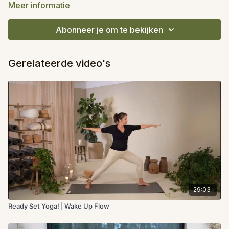
Je vindt ze in de reeks '
Wake Up Flow
'.
Meer informatie
Abonneer je om te bekijken
Gerelateerde video's
29:03
Ready Set Yoga! | Wake Up Flow