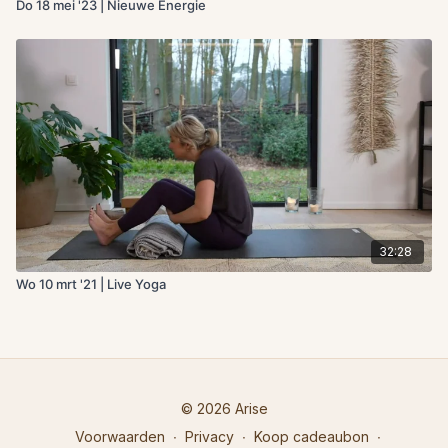
Do 18 mei '23 | Nieuwe Energie
32:28
Wo 10 mrt '21 | Live Yoga
© 2026 Arise
Voorwaarden
∙
Privacy
∙
Koop cadeaubon
∙