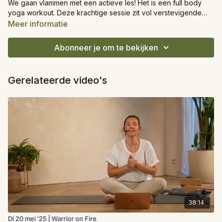
We gaan vlammen met een actieve les! Het is een full body
yoga workout. Deze krachtige sessie zit vol verstevigende
asana’s die kracht, balans en training vanaf de grond tot de
Meer informatie
lucht en weer terug opbouwen.
Abonneer je om te bekijken
Gerelateerde video's
38:14
Di 20 mei '25 | Warrior on Fire