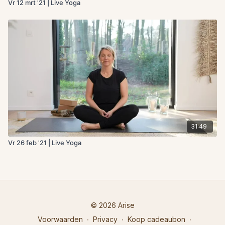
Vr 12 mrt '21 | Live Yoga
31:49
Vr 26 feb '21 | Live Yoga
© 2026 Arise
Voorwaarden
∙
Privacy
∙
Koop cadeaubon
∙