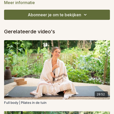
Je vindt ze in de reeks '
Pilates in de Tuin
'.
Meer informatie
Abonneer je om te bekijken
Gerelateerde video's
28:52
Full body | Pilates in de tuin