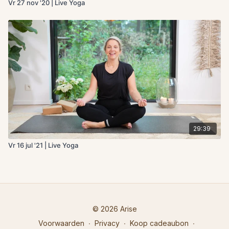
Vr 27 nov '20 | Live Yoga
29:39
Vr 16 jul '21 | Live Yoga
© 2026 Arise
Voorwaarden
∙
Privacy
∙
Koop cadeaubon
∙