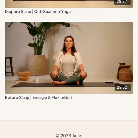
28:27
Diepere Slaap | Ont-Spannen Yoga
29:52
Betere Slaap | Energie & Flexibiliteit
© 2026 Arise