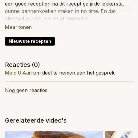
een goed recept en na dit recept ga jij de lekkerste,
dunne pannenkoeken maken in no time. En dat
allemaal zonder eieren of koemelk!
Totale tijd: 15 minuten
Moeilijkheid: Makkelijk
Nieuwste recepten
Kidsproof: Ja
Invriesbaar: Nee
Food prep: Ja
Reacties (
0
)
Meld U Aan
om deel te nemen aan het gesprek
Ingrediënten (voor 4 personen)
300
g
witte bloem
Nog geen reacties
50
g
suiker
liefst ongeraffineerd
1
kl
kaneelpoeder
snufje
zout
8
g
vanillesuiker
Gerelateerde video's
1000
ml
plantaardige drink
200
ml
plantaardige drink