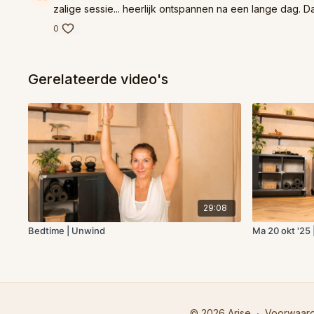
zalige sessie... heerlijk ontspannen na een lange dag. D
0
Gerelateerde video's
29:08
Bedtime | Unwind
Ma 20 okt '25 
© 2026 Arise
∙
Voorwaar