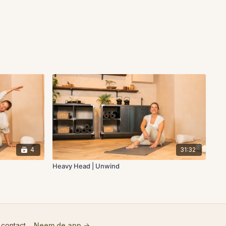
4
31:32
Heavy Head | Unwind
 contact
Neem de app ->