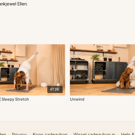
ankjewel Ellen.
41:26
| Sleepy Stretch
Unwind
den
∙
Privacy
∙
Koop cadeaubon
∙
Wissel cadeaubon in
∙
Help &