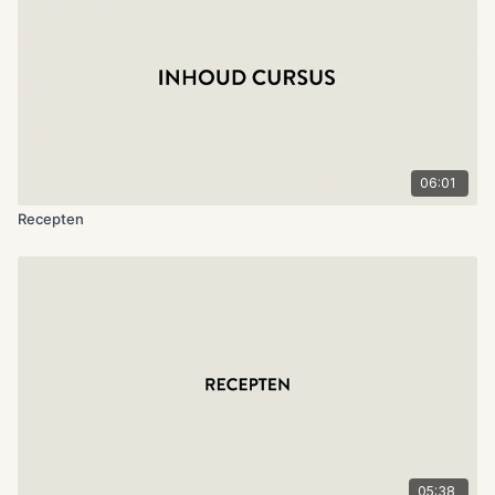
06:01
Recepten
05:38