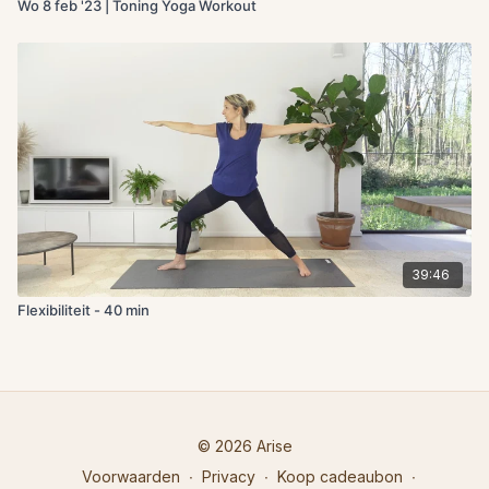
Wo 8 feb '23 | Toning Yoga Workout
39:46
Flexibiliteit - 40 min
© 2026 Arise
Voorwaarden
∙
Privacy
∙
Koop cadeaubon
∙