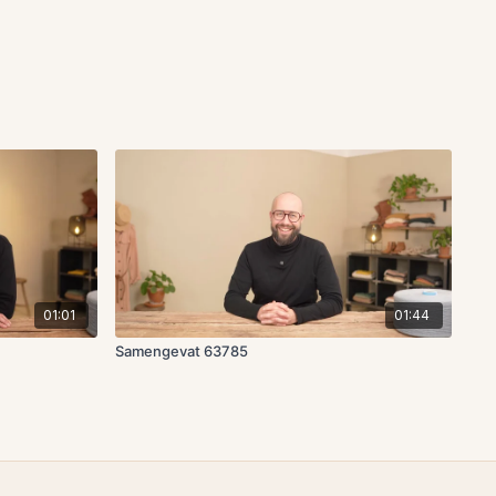
01:01
01:44
Samengevat 63785