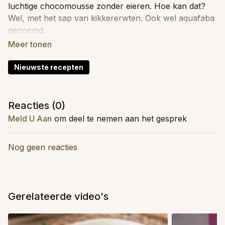
luchtige chocomousse zonder eieren. Hoe kan dat?
Wel, met het sap van kikkererwten. Ook wel aquafaba
genoemd.
Totale tijd: 15 minuten
Moeilijkheid: Makkelijk
Nieuwste recepten
Kidsproof: Ja
Invriesbaar: Nee
Food prep: Ja
Reacties (
0
)
Meld U Aan
om deel te nemen aan het gesprek
Ingrediënten (voor 4 personen)
350
gr
(glutenvrije) pasta
naar keuze
Nog geen reacties
1-2
courgette(s)
1
ui
fijngesneden
3
teentjes
knoflook
fijngesneden
1
el
Italiaanse kruiden
Gerelateerde video's
peper en zout
naar smaak
1
blokje
groentebouillon