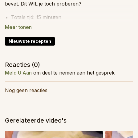
bevat. Dit WIL je toch proberen?
Totale tijd: 15 minuten
Moeilijkheid: Makkelijk
Kidsproof: Ja
Invriesbaar: Nee
Nieuwste recepten
Food prep: Ja
Reacties (
0
)
Ingrediënten (voor 4 personen)
Meld U Aan
om deel te nemen aan het gesprek
Voor de saus
een
handje
verse spinazie
1
avocado
Nog geen reacties
een
handje
verse basilicum
2
el
olijfolie
een
snufje
zout
200
ml
plantaardige melk
Gerelateerde video's
Voor de rest