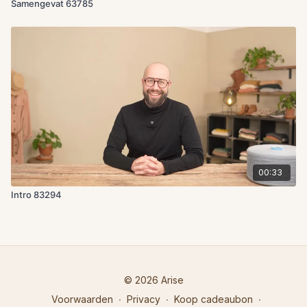
Samengevat 63785
00:33
Intro 83294
© 2026 Arise
Voorwaarden
∙
Privacy
∙
Koop cadeaubon
∙