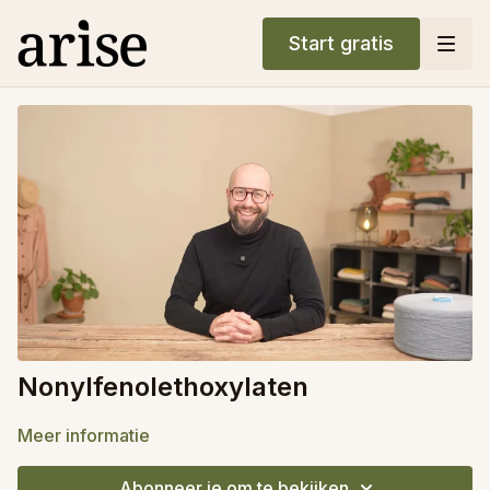
Start gratis
Nonylfenolethoxylaten
Meer informatie
Abonneer je om te bekijken