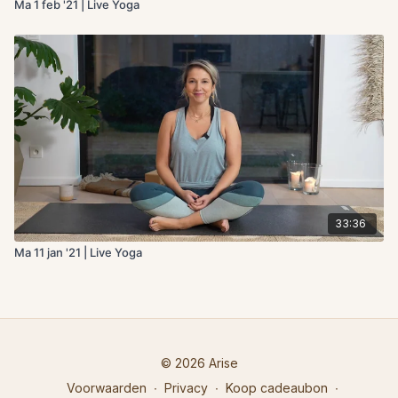
Ma 1 feb '21 | Live Yoga
33:36
Ma 11 jan '21 | Live Yoga
© 2026 Arise
Voorwaarden
∙
Privacy
∙
Koop cadeaubon
∙