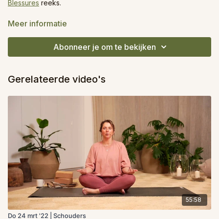
Blessures
reeks.
Welkom bij deze sessie met extra zachtheid voor je
Meer informatie
schouders. We nemen de rest van je lichaam mee in
beweging. Dit is een zachte, maar versterkende les zonder
Abonneer je om te bekijken
druk op je schouders.
Gerelateerde video's
55:58
Do 24 mrt '22 | Schouders