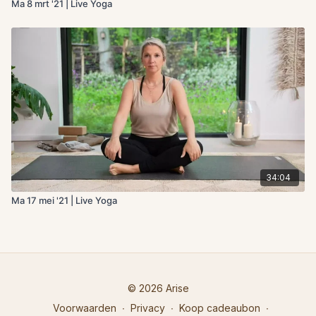
Ma 8 mrt '21 | Live Yoga
34:04
Ma 17 mei '21 | Live Yoga
© 2026 Arise
Voorwaarden
∙
Privacy
∙
Koop cadeaubon
∙