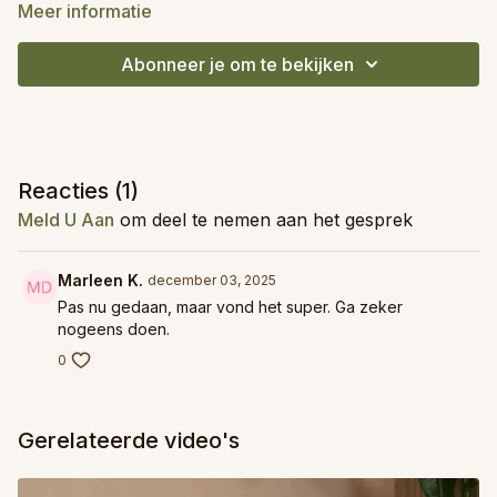
‘pace’ op door een flow van downward facing dogs in
Meer informatie
combinatie met korte plankhoudingen. Je armen, rug, buik en
benen zullen samenwerken. Blokjes kunnen handig zijn, maar
Abonneer je om te bekijken
zijn niet noodzakelijk.
Reacties (
1
)
Meld U Aan
om deel te nemen aan het gesprek
Marleen K.
december 03, 2025
Pas nu gedaan, maar vond het super. Ga zeker
nogeens doen.
0
Gerelateerde video's