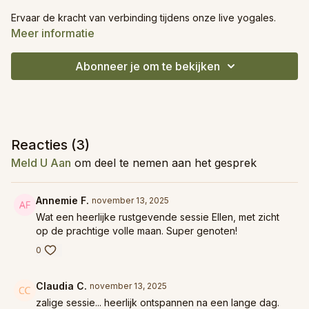
Ervaar de kracht van verbinding tijdens onze live yogales.
Terwijl jij meebeweegt vanuit je eigen ruimte, voel je de
Meer informatie
gezamenlijke energie van iedereen die op hetzelfde moment
ademt, strekt en tot rust komt.
Abonneer je om te bekijken
De sessie duurt 30 minuten en is geschikt voor alle niveaus —
van beginnende yogi tot ervaren beoefenaar. Je hebt geen
specifieke benodigdheden nodig, enkel jezelf en een plekje
waar je rustig kan bewegen.
Reacties (
3
)
De livestream start meestal vijf minuten vroeger, zodat we
Meld U Aan
om deel te nemen aan het gesprek
even hallo kunnen zeggen en rustig kunnen aankomen. Na de
les neem ik graag nog wat tijd om jullie vragen te
beantwoorden. 🌿
Annemie F.
november 13, 2025
Wat een heerlijke rustgevende sessie Ellen, met zicht
op de prachtige volle maan. Super genoten!
0
Claudia C.
november 13, 2025
zalige sessie... heerlijk ontspannen na een lange dag.