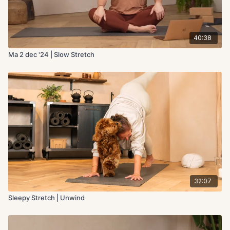
40:38
Ma 2 dec '24 | Slow Stretch
32:07
Sleepy Stretch | Unwind