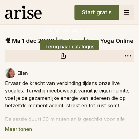
Start gratis
Live stream afgelopen
🎥 Ma 1 dec 20:30 | Bedtime | Live Yoga Online
Terug naar catalogus
Ellen
Ervaar de kracht van verbinding tijdens onze live
yogales. Terwijl jij meebeweegt vanuit je eigen ruimte,
voel je de gezamenlijke energie van iedereen die op
hetzelfde moment ademt, strekt en tot rust komt.
De sessie duurt 30 minuten en is geschikt voor alle
niveaus — van beginnende yogi tot ervaren
beoefenaar. Je hebt geen specifieke benodigdheden