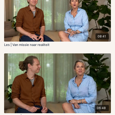
08:41
Les | Van missie naar realiteit
06:48