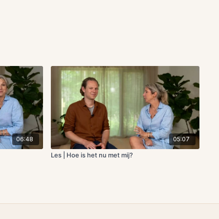
06:48
05:07
Les | Hoe is het nu met mij?