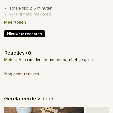
Totale tijd: 215 minuten
Moeilijkheid: Makkelijk
Kidsproof: Ja
Invriesbaar: Nee
Food prep: Ja
Nieuwste recepten
Ingrediënten (voor 4 personen)
Reacties (
0
)
100
g
amandelen
wit
Meld U Aan
om deel te nemen aan het gesprek
▢100
g
cashewnoten
▢100
ml
water
▢3
el
citroensap
Nog geen reacties
▢6
el
edelgistvlokken
▢1,5
kl
olijfolie
▢2
kl
lookpoeder
▢1,5
kl
zout
Gerelateerde video's
▢15
g
peterselie
▢15
g
bieslook