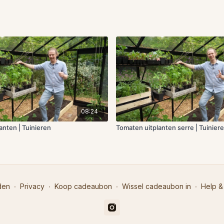
08:24
anten | Tuinieren
Tomaten uitplanten serre | Tuinier
den
∙
Privacy
∙
Koop cadeaubon
∙
Wissel cadeaubon in
∙
Help &