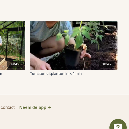
08:49
00:47
en
Tomaten uitplanten in < 1 min
 contact
Neem de app ->