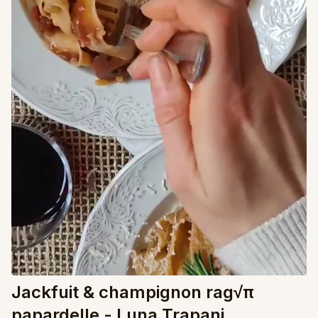
Jackfuit & champignon rag√π
papardelle - Luna Trapani