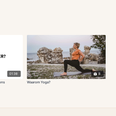
01:38
8
ons
Waarom Yoga?