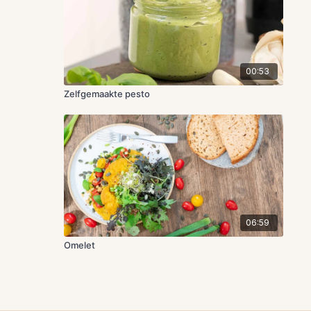
00:53
Zelfgemaakte pesto
06:59
Omelet