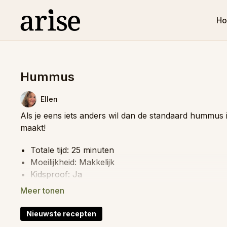
H
Hummus
Ellen
Als je eens iets anders wil dan de standaard hummus 
maakt!
Totale tijd: 25 minuten
Moeilijkheid: Makkelijk
Kidsproof: Ja
Invriesbaar: Nee
Food prep: Ja
Nieuwste recepten