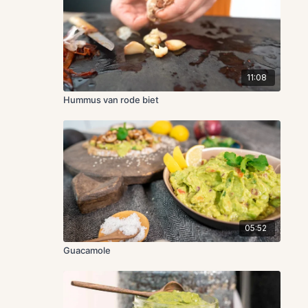
11:08
Hummus van rode biet
05:52
Guacamole