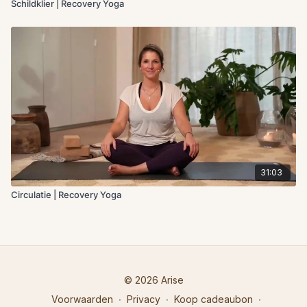
Schildklier | Recovery Yoga
31:03
Circulatie | Recovery Yoga
© 2026 Arise
Voorwaarden
∙
Privacy
∙
Koop cadeaubon
∙