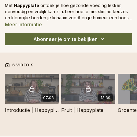
Met
Happyplate
ontdek je hoe gezonde voeding lekker,
eenvoudig en vrolijk kan zijn. Leer hoe je met slimme keuzes
en kleurrijke borden je lichaam voedt én je humeur een boost
geeft. 🌈✨
Meer informatie
Abonneer je om te bekijken
6 VIDEO'S
07:03
13:39
Introductie | Happyplate
Fruit | Happyplate
Groente