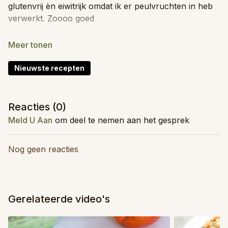
glutenvrij èn eiwitrijk omdat ik er peulvruchten in heb
verwerkt. Zoooo goed
Totale tijd: 5 minuten
Moeilijkheid: Makkelijk
Kidsproof: Ja
Nieuwste recepten
Invriesbaar: Nee
Food prep: Ja
Reacties (
0
)
Meld U Aan
om deel te nemen aan het gesprek
Ingrediënten (voor 4 personen)
2
avocado's
rijp
25
ml
citroensap
Nog geen reacties
1
teentje look
1
handvol
verse koriander
optioneel
0,5
rode ui
1,5
tomaten
Gerelateerde video's
0,5
kl
komijnpoeder
peper
naar smaak