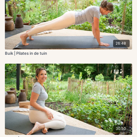
26:48
Buik | Pilates in de tuin
30:50