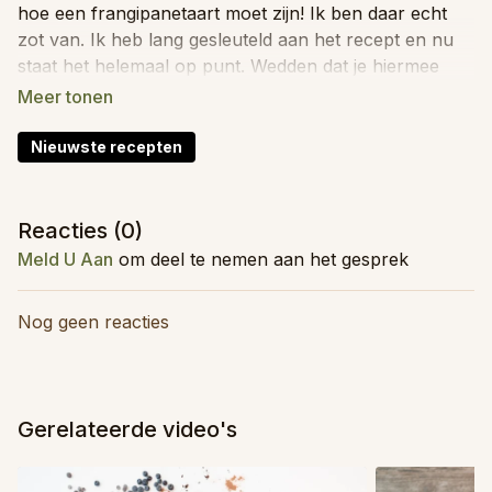
hoe een frangipanetaart moet zijn! Ik ben daar echt
zot van. Ik heb lang gesleuteld aan het recept en nu
staat het helemaal op punt. Wedden dat je hiermee
gaat scoren?
Totale tijd: 15 minuten
Nieuwste recepten
Moeilijkheid: Makkelijk
Kidsproof: Ja
Invriesbaar: Nee
Reacties (
0
)
Food prep: Ja
Meld U Aan
om deel te nemen aan het gesprek
Ingrediënten (voor 8 personen)
Nog geen reacties
2
vellen bladerdeeg
of zanddeeg
240
ml
amandelmelk
4
el
citroensap
1
kl
appelazijn
Gerelateerde video's
60
ml
maïsolie
of zonnebloemolie
0,5
kl
amandelextract