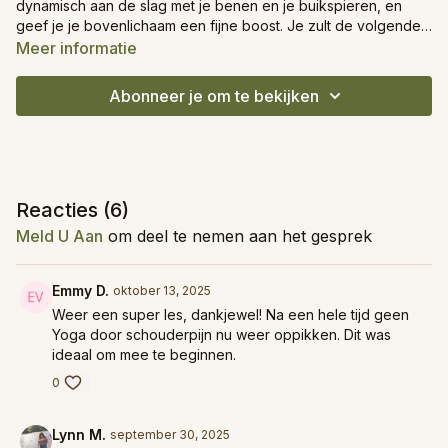
dynamisch aan de slag met je benen en je buikspieren, en
geef je je bovenlichaam een fijne boost. Je zult de volgende
dag zeker voelen dat je core goed gewerkt heeft!
Meer informatie
Abonneer je om te bekijken
Reacties (
6
)
Meld U Aan
om deel te nemen aan het gesprek
Emmy D.
oktober 13, 2025
Weer een super les, dankjewel! Na een hele tijd geen
Yoga door schouderpijn nu weer oppikken. Dit was
ideaal om mee te beginnen.
0
Lynn M.
september 30, 2025