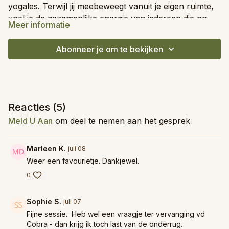
yogales. Terwijl jij meebeweegt vanuit je eigen ruimte,
voel je de gezamenlijke energie van iedereen die op
Meer informatie
hetzelfde moment ademt, strekt en tot rust komt.
De sessie duurt 30 minuten en is geschikt voor alle
niveaus — van beginnende yogi tot ervaren
Abonneer je om te bekijken
beoefenaar. Je hebt geen specifieke benodigdheden
nodig, enkel jezelf en een plekje waar je rustig kan
bewegen.
Reacties (
5
)
Meld U Aan
om deel te nemen aan het gesprek
Marleen K.
juli 08
Weer een favourietje. Dankjewel.
0
Sophie S.
juli 07
Fijne sessie. Heb wel een vraagje ter vervanging vd
Cobra - dan krijg ik toch last van de onderrug.