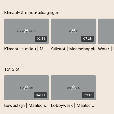
Klimaat- & milieu-uitdagingen
02:31
07:28
Klimaat vs milieu | Maatschappij
Stikstof | Maatschappij
Water |
Tot Slot
04:08
12:37
Bewustzijn | Maatschappij
Lobbywerk | Maatschappij