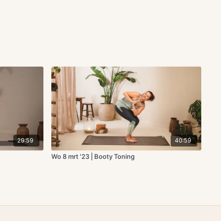
29:59
40:59
Wo 8 mrt '23 | Booty Toning