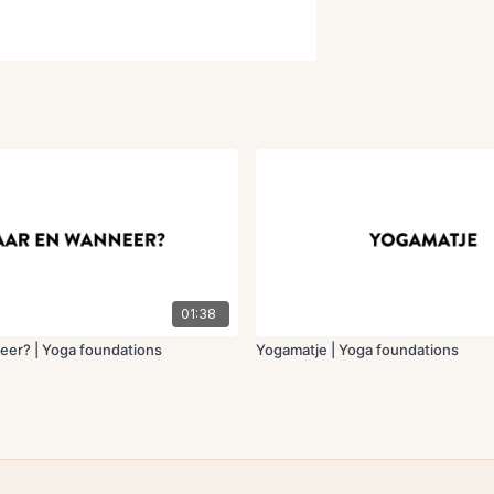
01:38
er? | Yoga foundations
Yogamatje | Yoga foundations