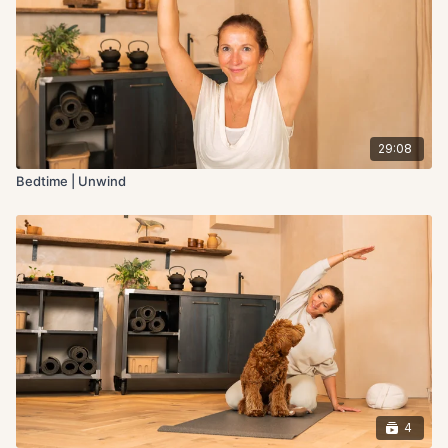
29:08
Bedtime | Unwind
4