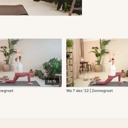
34:15
negroet
Wo 7 dec '22 | Zonnegroet