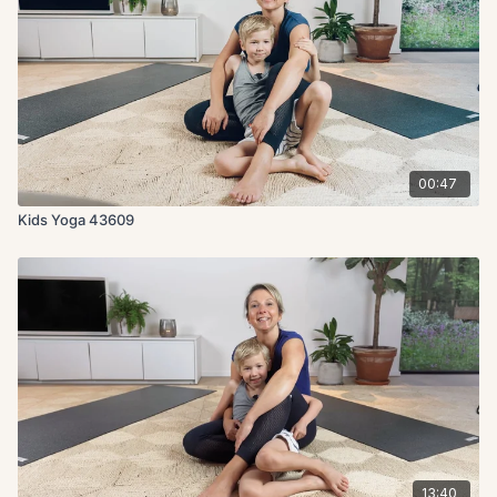
00:47
Kids Yoga 43609
13:40